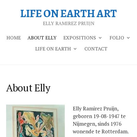
Skip
LIFE ON EARTH ART
to
content
ELLY RAMIREZ PRUIJN
HOME
ABOUT ELLY
EXPOSITIONS
FOLIO
LIFE ON EARTH
CONTACT
About Elly
Elly Ramirez Pruijn,
geboren 19-08-1947 te
Nijmegen, sinds 1976
wonende te Rotterdam.